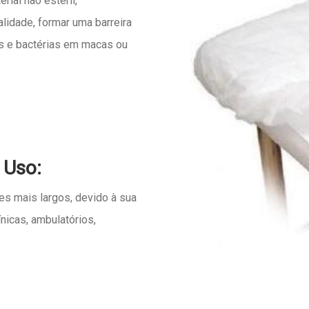
ial não estéril,
alidade, formar uma barreira
s e bactérias em macas ou
 Uso:
ões mais largos, devido à sua
ínicas, ambulatórios,